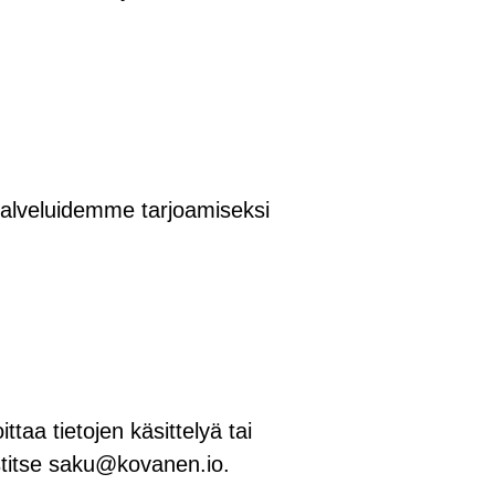
 palveluidemme tarjoamiseksi
ttaa tietojen käsittelyä tai
titse
saku@kovanen.io
.