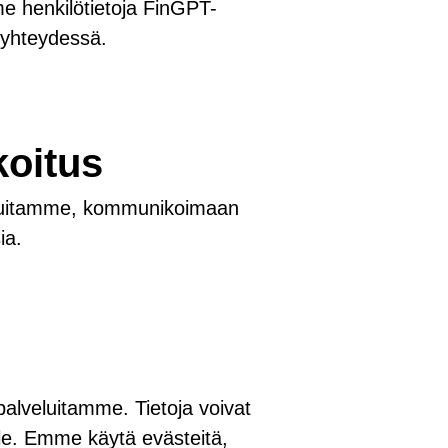
e henkilötietoja FinGPT-
 yhteydessä.
koitus
eluitamme, kommunikoimaan
ia.
palveluitamme. Tietoja voivat
ille. Emme käytä evästeitä,